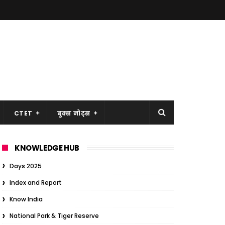
CTET
बुक्स नोट्स
KNOWLEDGE HUB
Days 2025
Index and Report
Know India
National Park & Tiger Reserve