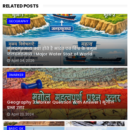
RELATED POSTS
GEOGRAPHY
जलडमरूमध्य क्या होते हैं भारत एवं विश्व के प्रमुख
जलडमरूमध्य । Major Water Stait of World
April 04, 2026
3MARKER
Geography 3 Marker Question With Answer | भूगोल
प्रश्न उत्तर
April 23, 2024
BASIC GK