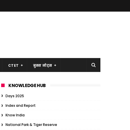
CTET
बुक्स नोट्स
KNOWLEDGE HUB
Days 2025
Index and Report
Know India
National Park & Tiger Reserve