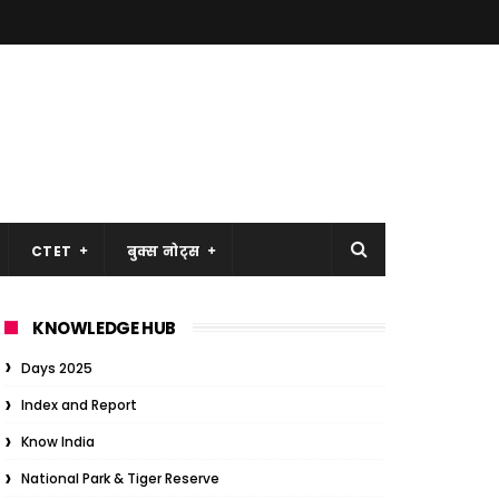
CTET
बुक्स नोट्स
KNOWLEDGE HUB
Days 2025
Index and Report
Know India
National Park & Tiger Reserve