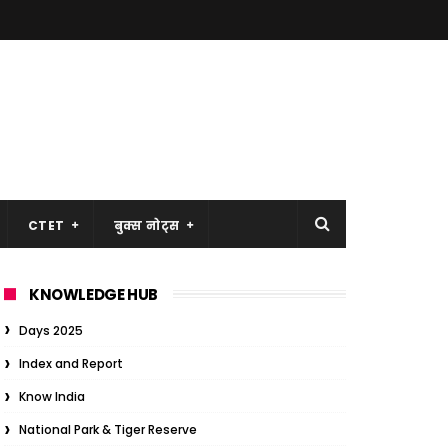
CTET
बुक्स नोट्स
KNOWLEDGE HUB
Days 2025
Index and Report
Know India
National Park & Tiger Reserve