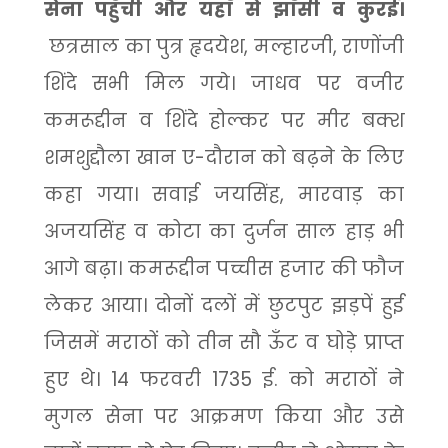
सेना पहुँची और यहाँ से झाँसी व कुरई।
छत्रसाल का पुत्र हृदयेश
,
मल्हारजी
,
राणोंजी
शिंदे सभी मिल गये। जाधव पर वजीर
कमरूद्दीन व शिंदे होल्कर पर मीर बक्श
शमशुद्दौला खान ए-दौरान को बढ़ने के लिए
कहा गया। सवाई जयसिंह
,
मारवाड़ का
अजयसिंह व कोटा का दुर्जन साल हाड़ भी
आगे बढ़ा। कमरूद्दीन पच्चीस हजार की फौज
लेकर आया। दोनों दलों में छुटपुट झड़पें हुई
जिसमें मराठों को तीन सौ ऊँट व घोड़े प्राप्त
हुए थे।
14
फरवरी
1735
ई. को मराठों ने
मुगल सेना पर आक्रमण किया और उसे