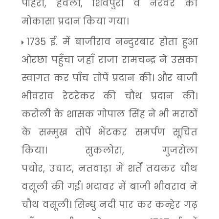
पोहरी
,
हवेली
,
शिवपुरी व नरवर का
मोकासा प्रदान किया गया।
1735
ई. में बाजीराव नन्दुरबार होता हुआ
ओरछा पहुँचा जहाँ राजा रामचन्द्र ने उसका
स्वागत कर पाँच तोपें प्रदान की। और बाजी
भीवराव रेटरेकर की चौथ प्रदान की।
करोली के शासक गोपाल सिंह ने भी मराठों
के सम्मुख तोपें भेंटकर समर्पण सूचित
किया। सुकलोरा
,
गुजरोला
पचोर
,
उचाट
,
नतवाड़ा में शर्तें तयकर चौथ
वसूली की गई। भदावर में बाजी भीवराव ने
चौथ वसूली। सिन्धु नदी पार कर कन्हेर गढ़