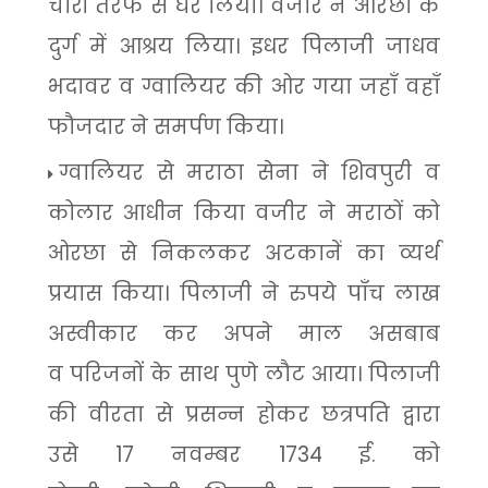
चारों तरफ से घेर लिया। वजीर ने ओरछा के
दुर्ग में आश्रय लिया। इधर पिलाजी जाधव
भदावर व ग्वालियर की ओर गया जहाँ वहाँ
फौजदार ने समर्पण किया।
ग्वालियर से मराठा सेना ने शिवपुरी व
कोलार आधीन किया वजीर ने मराठों को
ओरछा से निकलकर अटकानें का व्यर्थ
प्रयास किया। पिलाजी ने रुपये पाँच लाख
अस्वीकार कर अपने माल असबाब
व
परिजनों के साथ पुणे लौट आया। पिलाजी
की वीरता से प्रसन्न होकर छत्रपति द्वारा
उसे
17
नवम्बर
1734
ई. को