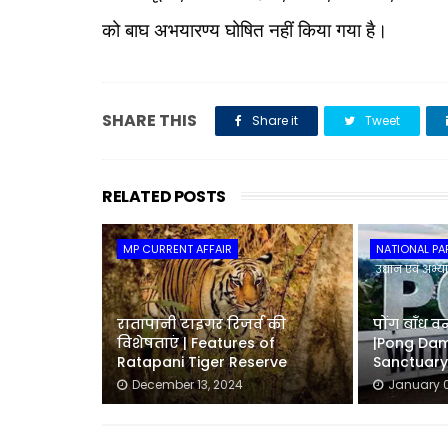
को बाघ अभयारण्य घोषित नहीं किया गया है।
SHARE THIS
Share it
Tweet
RELATED POSTS
MP CURRENT AFFAIR
NATIONAL PARK
उद्यान एवं अभ्
रातापानी टाइगर रिजर्व की
पोंग बाँध 
विशेषताएं | Features of
|Pong Dam 
Ratapani Tiger Reserve
Sanctuary
December 13, 2024
January 0