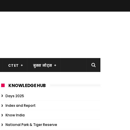
CTET
बुक्स नोट्स
KNOWLEDGE HUB
Days 2025
Index and Report
Know India
National Park & Tiger Reserve