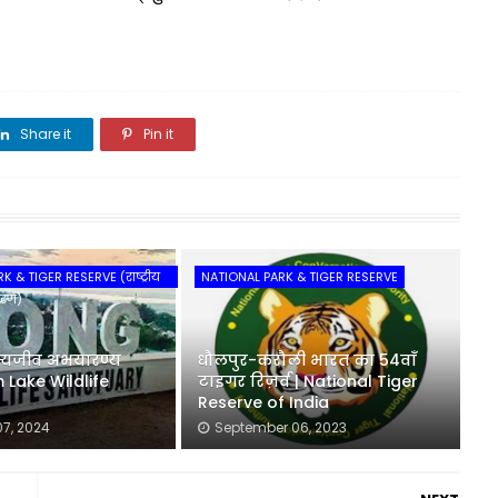
Share it
Pin it
Share it
 & TIGER RESERVE (राष्ट्रीय
NATIONAL PARK & TIGER RESERVE
यारण)
वन्यजीव अभयारण्य
धौलपुर-करौली भारत का 54वाँ
Lake Wildlife
टाइगर रिज़र्व | National Tiger
Reserve of India
7, 2024
September 06, 2023