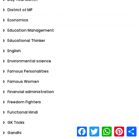
District of MP
Economics
Education Management
Educational Thinker
English
Environmental science
Famous Personalities
Famous Women
Financial administration
Freedom Fighters
Functional Hindi
GK Tricks
F
T
W
P
S
Gandhi
a
w
h
i