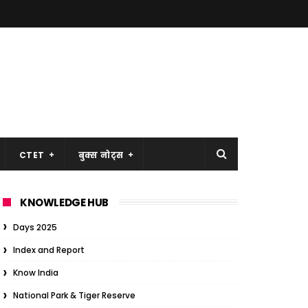
CTET
बुक्स नोट्स
KNOWLEDGE HUB
Days 2025
Index and Report
Know India
National Park & Tiger Reserve