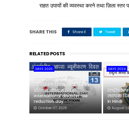
राहत उपायों की व्यवस्था करने तथा ज़िला स्तर 
SHARE THIS
Share it
Tweet
RELATED POSTS
DAYS 2025
DAYS 2024
अंतर्राष्ट्रीय आपदा जोखिम
न्यूनीकरण दिवस : थीम (विषय)
इतिहास उद्देश्य महत्व |
राष्ट्रीय आप
International disaster risk
स्थापना द
reduction day
in Hindi
October 07, 2025
August 28