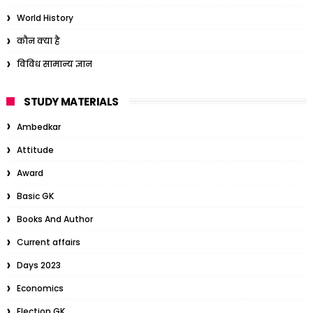
World History
कौन क्या है
विविध सामान्य ज्ञान
STUDY MATERIALS
Ambedkar
Attitude
Award
Basic GK
Books And Author
Current affairs
Days 2023
Economics
Election GK