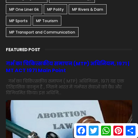
MP One Liner Gk
MP Polity
MP Rivers & Dam
MP Sports
MP Tourism
MP Transport and Communication
FEATURED POST
गर्भ का चिकित्सकीय समापन (MTP) अधिनियम, 1971 |
MT ACT 1971 Main Point
गर्भ का चिकित्सकीय समापन ( MTP) अधिनियम , 1971 यह एक
ऐतिहासिक कानून है , जिसने भारत में गर्भपात सेवाओं को वैध और
विनियमित किया। इस अधिनि...
F
T
W
P
S
a
w
h
i