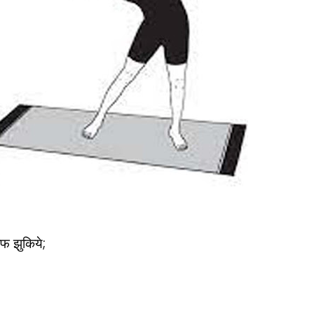
;
तरफ झुकिये