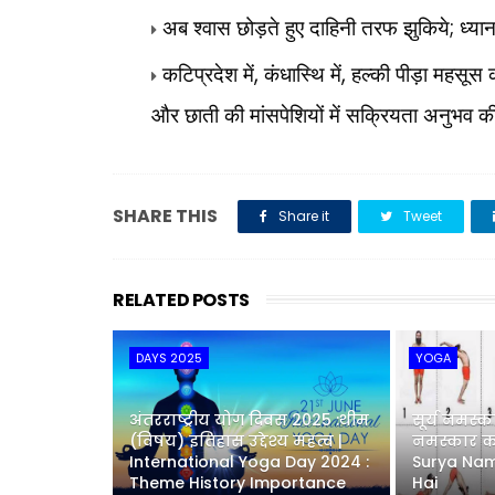
;
अब श्वास छोड़ते हुए दाहिनी तरफ झुकिये
ध्या
,
,
कटिप्रदेश में
कंधास्थि में
हल्की पीड़ा महसूस
और छाती की मांसपेशियों में सक्रियता अनुभव 
SHARE THIS
Share it
Tweet
RELATED POSTS
DAYS 2025
YOGA
अंतरराष्ट्रीय योग दिवस 2025 :थीम
सूर्य नमस्का
(विषय) इतिहास उद्देश्य महत्व |
नमस्कार कर
International Yoga Day 2024 :
Surya Na
Theme History Importance
Hai