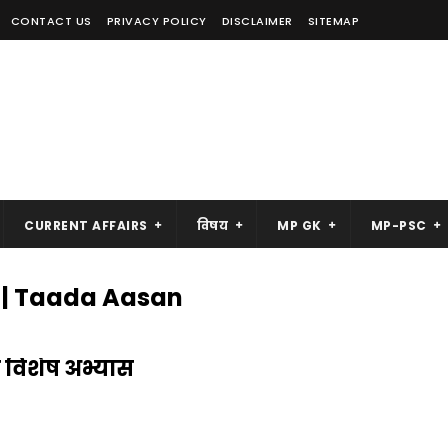
CONTACT US
PRIVACY POLICY
DISCLAIMER
SITEMAP
CURRENT AFFAIRS
विषय
MP GK
MP-PSC
न | Taada Aasan
 विशेष अभ्यास