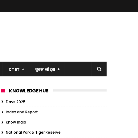
CTET
बुक्स नोट्स
KNOWLEDGE HUB
Days 2025
Index and Report
Know India
National Park & Tiger Reserve