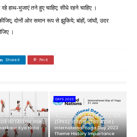
;
न रहे हाथ-भुजाएं तने हुए चाहिए
सीधे रहने चाहिए ।
,
;
,
,
 कीजिए
दोनों ओर समान रूप से झुकिये
बांहों
जांघों
उदर
कीजिए ।
Share it
Pin it
Share it
DAYS 2023
र क्या होता है |सूर्य
अंतरराष्ट्रीय योग दिवस 2023 :थीम
ने की विधि एवं लाभ |
(विषय) इतिहास उद्देश्य महत्व |
maskaar Kya Hota
International Yoga Day 2023
Theme History Importance