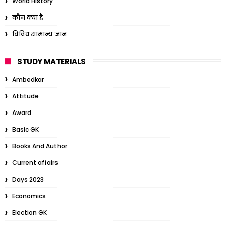
World History
कौन क्या है
विविध सामान्य ज्ञान
STUDY MATERIALS
Ambedkar
Attitude
Award
Basic GK
Books And Author
Current affairs
Days 2023
Economics
Election GK