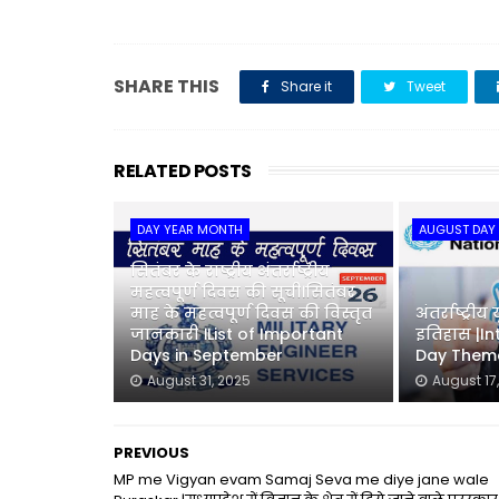
SHARE THIS
Share it
Tweet
RELATED POSTS
DAY YEAR MONTH
AUGUST DAY
सितंबर के राष्ट्रीय अंतर्राष्ट्रीय
महत्वपूर्ण दिवस की सूची।सितंबर
माह के महत्वपूर्ण दिवस की विस्तृत
अंतर्राष्ट्र
जानकारी ।List of Important
इतिहास |In
Days in September
Day Theme
August 31, 2025
August 17
PREVIOUS
MP me Vigyan evam Samaj Seva me diye jane wale