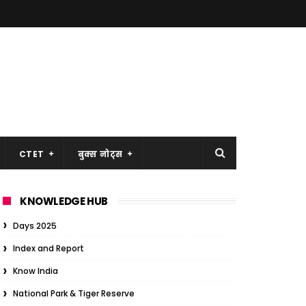
CTET
बुक्स नोट्स
KNOWLEDGE HUB
Days 2025
Index and Report
Know India
National Park & Tiger Reserve