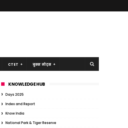
CTET
बुक्स नोट्स
KNOWLEDGE HUB
Days 2025
Index and Report
Know India
National Park & Tiger Reserve