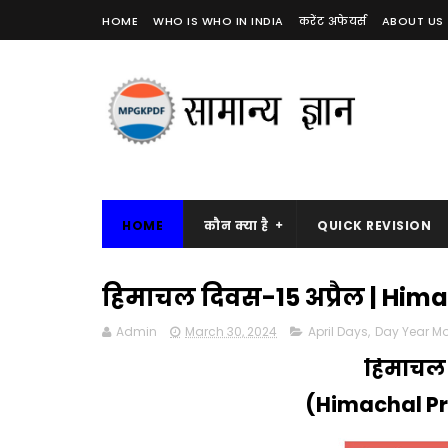
HOME
WHO IS WHO IN INDIA
करेंट अफेयर्स
ABOUT US
HOME
कौन क्या है
QUICK REVISION
हिमाचल दिवस-15 अप्रैल | Him
Admin
March 30, 2024
April Days
,
Day Year M
हिमाचल 
(Himachal Pr