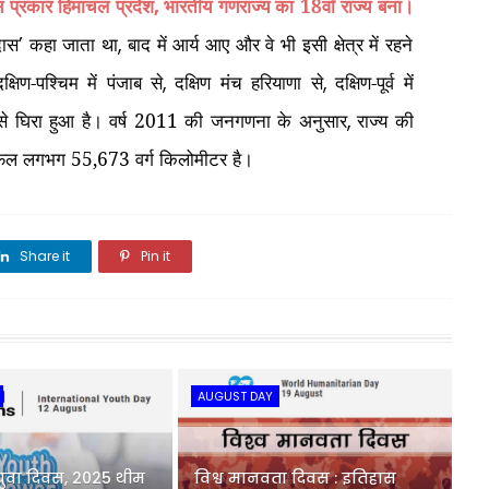
स प्रकार हिमाचल प्रदेश
भारतीय गणराज्य का 18वाँ राज्य बना।
,
दास
कहा जाता था
बाद में आर्य आए और वे भी इसी क्षेत्र में रहने
’
,
दक्षिण-पश्चिम में पंजाब से
दक्षिण मंच हरियाणा से
दक्षिण-पूर्व में
,
,
ाओं से घिरा हुआ है। वर्ष 2011 की जनगणना के अनुसार
राज्य की
,
्रफल लगभग 55,673 वर्ग किलोमीटर है।
Share it
Pin it
Share it
AUGUST DAY
ीय युवा दिवस, 2025 थीम
विश्व मानवता दिवस : इतिहास