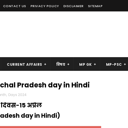
CONTACT US
PRIVACY POLICY
DISCLAIMER
SITEMAP
CURRENT AFFAIRS
विषय
MP GK
MP-PSC
achal Pradesh day in Hindi
onth
,
Days 2024
दिवस-15 अप्रैल
adesh day in Hindi)