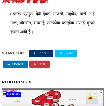
देवी-देवता
आन्ध जनजाति के
इनके प्रमुख देवी-देवता मारुती
,
महादेव
,
मारी आई
,
माता
,
भीमसेन
,
वाघमाई
,
खाण्डोबा
,
कान्होबा
,
मसाई
,
मुन्जा
,
कृष्णा आदि हैं।
SHARE THIS
Share it
Tweet
Share it
Pin it
Share it
RELATED POSTS
MP TRIBES