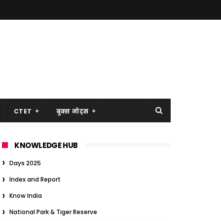
CTET
बुक्स नोट्स
KNOWLEDGE HUB
Days 2025
Index and Report
Know India
National Park & Tiger Reserve