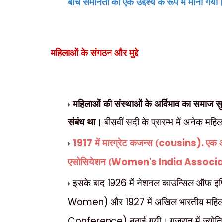
बीच समानता को एक उद्देश्य के रूप में माना गया
महिलाओं के संगठन और मुद्दे
महिलाओं की संस्थाओं के अर्विभाव का समाज स
संबंध था।
बीसवीं सदी के प्रारम्भ में अनेक मह
1917
में मारग्रेट कजन्स (
cousins).
एक आ
एसोसियेशन (
Women's India Associ
इसके बाद
1926
में
नेशनल काउन्सिल ऑफ इण्ड
Women)
और
1927
में अखिल भारतीय महिल
Conference)
बनाई गयी। गुजरात में ज्योति