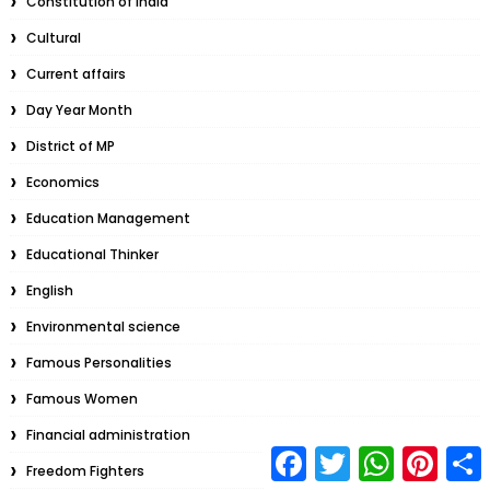
Constitution of India
Cultural
Current affairs
Day Year Month
District of MP
Economics
Education Management
Educational Thinker
English
Environmental science
Famous Personalities
Famous Women
Financial administration
F
T
W
P
S
Freedom Fighters
a
w
h
i