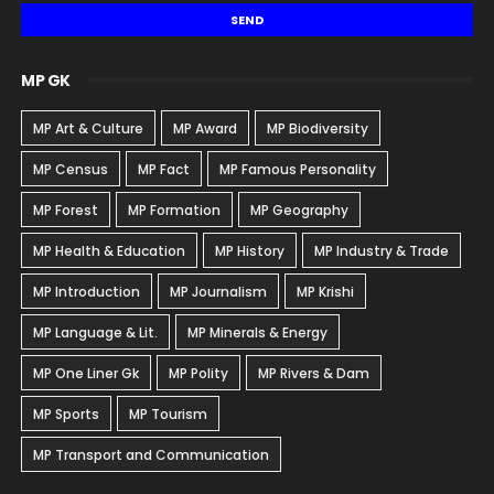
MP GK
MP Art & Culture
MP Award
MP Biodiversity
MP Census
MP Fact
MP Famous Personality
MP Forest
MP Formation
MP Geography
MP Health & Education
MP History
MP Industry & Trade
MP Introduction
MP Journalism
MP Krishi
MP Language & Lit.
MP Minerals & Energy
MP One Liner Gk
MP Polity
MP Rivers & Dam
MP Sports
MP Tourism
MP Transport and Communication