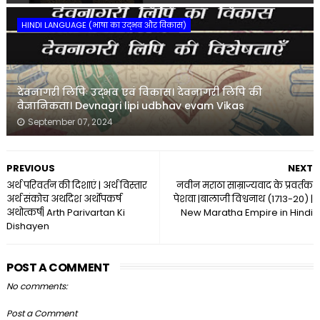
HINDI LANGUAGE (भाषा का उद्भव और विकास)
देवनागरी लिपिः उद्भव एवं विकास। देवनागरी लिपि की
वैज्ञानिकता। Devnagri lipi udbhav evam Vikas
September 07, 2024
PREVIOUS
NEXT
अर्थ परिवर्तन की दिशाएं | अर्थ विस्तार
नवीन मराठा साम्राज्यवाद के प्रवर्तक
अर्थ संकोच अर्थादेश अर्थोपकर्ष
पेशवा |बालाजी विश्वनाथ (1713-20) |
अथोत्कर्ष| Arth Parivartan Ki
New Maratha Empire in Hindi
Dishayen
POST A COMMENT
No comments:
Post a Comment