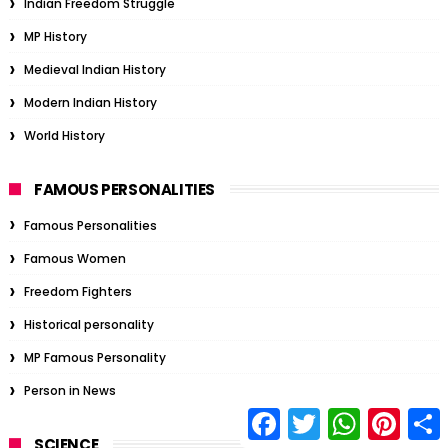
Indian Freedom Struggle
MP History
Medieval Indian History
Modern Indian History
World History
FAMOUS PERSONALITIES
Famous Personalities
Famous Women
Freedom Fighters
Historical personality
MP Famous Personality
Person in News
F
T
W
P
S
a
w
h
i
SCIENCE