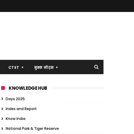
CTET
बुक्स नोट्स
KNOWLEDGE HUB
Days 2025
Index and Report
Know India
National Park & Tiger Reserve