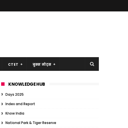
CTET
बुक्स नोट्स
KNOWLEDGE HUB
Days 2025
Index and Report
Know India
National Park & Tiger Reserve