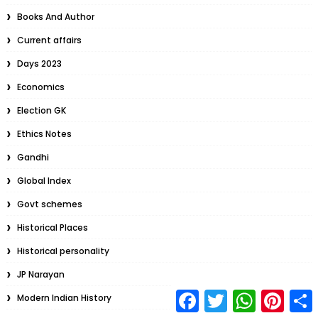
Books And Author
Current affairs
Days 2023
Economics
Election GK
Ethics Notes
Gandhi
Global Index
Govt schemes
Historical Places
Historical personality
JP Narayan
F
T
W
P
S
Modern Indian History
a
w
h
i