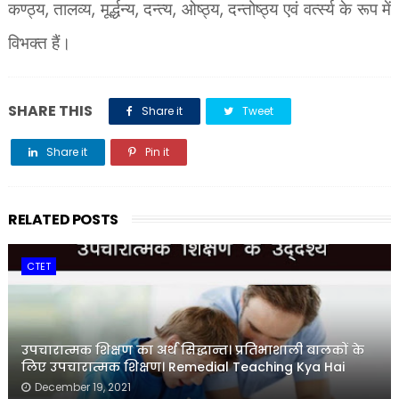
कण्ठ्य
,
तालव्य
,
मूर्द्धन्य
,
दन्त्य
,
ओष्ठ्य
,
दन्तोष्ठ्य एवं वर्त्स्य के रूप में
विभक्त हैं।
SHARE THIS
Share it
Tweet
Share it
Pin it
Share it
RELATED POSTS
CTET
उपचारात्मक शिक्षण का अर्थ सिद्धान्त। प्रतिभाशाली बालकों के
लिए उपचारात्मक शिक्षण। Remedial Teaching Kya Hai
December 19, 2021