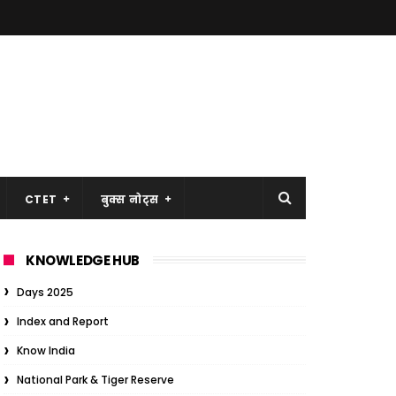
CTET
बुक्स नोट्स
KNOWLEDGE HUB
Days 2025
Index and Report
Know India
National Park & Tiger Reserve