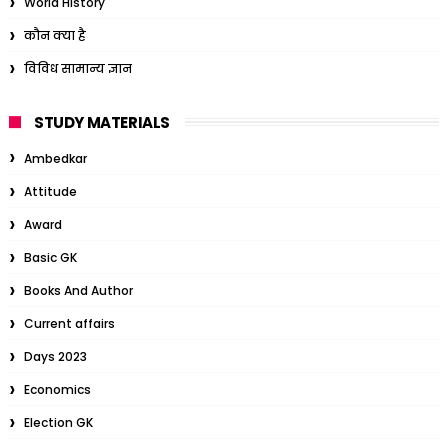
World History
कौन क्या है
विविध सामान्य ज्ञान
STUDY MATERIALS
Ambedkar
Attitude
Award
Basic GK
Books And Author
Current affairs
Days 2023
Economics
Election GK