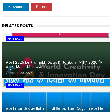
Share it
Pin it
Share it
RELATED POSTS
APRIL DAYS
April 2025 ke Pramukh Divas Ki Jankari | अप्रैल 2026 के
प्रमुख दिवस की जानकारी
March 29, 2026
APRIL DAYS
April month day list in hindi |Important Days In April in