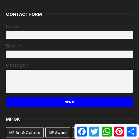
CONTACT FORM
Name
Email
*
Message
*
MP GK
F
T
W
P
S
MP Art & Culture
MP Award
MP Biodiversity
a
w
h
i