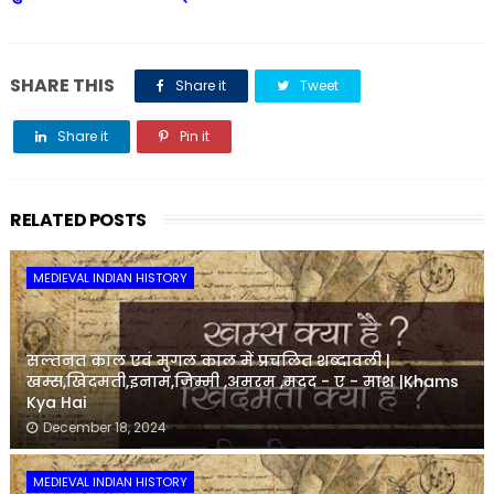
SHARE THIS
Share it
Tweet
Share it
Pin it
Share it
RELATED POSTS
MEDIEVAL INDIAN HISTORY
सल्तनत काल एवं मुगल काल में प्रचलित शब्दावली |
खम्स,खिदमती,इनाम,जिम्मी ,अमरम ,मदद - ए - माश |Khams
Kya Hai
December 18, 2024
MEDIEVAL INDIAN HISTORY