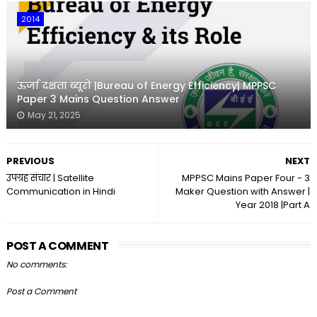
2014
ऊर्जा दक्षता ब्यूरो |Bureau of Energy Efficiency| MPPSC
Paper 3 Mains Question Answer
May 21, 2025
PREVIOUS
NEXT
उपग्रह संचार | Satellite
MPPSC Mains Paper Four - 3
Communication in Hindi
Maker Question with Answer |
Year 2018 |Part A
POST A COMMENT
No comments:
Post a Comment