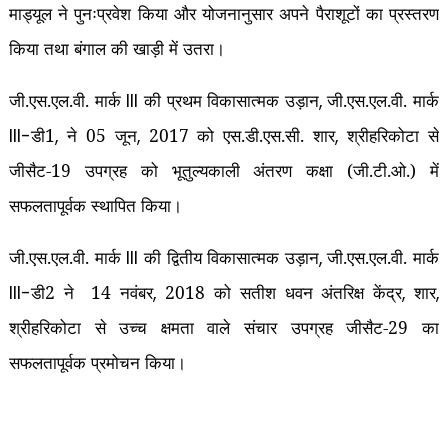
माड्यूल ने पुनःप्रवेश किया और योजनानुसार अपने पैराशूटों का प्रस्‍तरण
किया तथा बंगाल की खाड़ी में उतरा।
जी.एस.एल.वी. मार्क
की प्रथम विकासात्मक उड़ान
जी.एस.एल.वी. मार्क
III
,
डी1
ने 05 जून
2017 को एस.डी.एस.सी. शार
श्रीहरिकोटा से
III-
,
,
,
जीसैट-19 उपग्रह को भूतुल्‍यकाली अंत‍रण कक्षा (जी.टी.ओ.) में
सफलतापूर्वक स्‍थापित किया।
जी.एस.एल.वी. मार्क
की द्वितीय विकासात्मक उड़ान
जी.एस.एल.वी. मार्क
III
,
डी2 ने
14 नवंबर
2018 को सतीश धवन अंतरिक्ष केंद्र
शार
III-
,
,
,
श्रीहरिकोटा से उच्‍च क्षमता वाले संचार उपग्रह जीसैट-29 का
सफलतापूर्वक प्रमोचन किया।