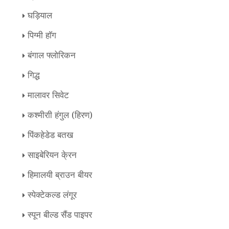
घड़ियाल
पिग्मी हाॅग
बंगाल फ्लोरिकन
गिद्ध
मालावर सिवेट
कश्मीराी हंगुल (हिरण)
पिंकहेडेड बतख
साइबेरियन के्रन
हिमालयी ब्राउन बीयर
स्पेक्टेकल्ड लंगूर
स्पून बील्ड सैंड पाइपर