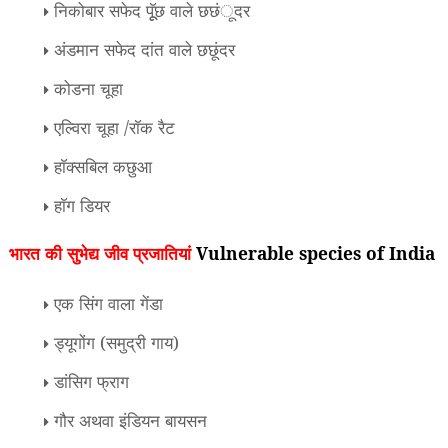
निकोबार सफेद पूूॅछ वाले छछंूदर
अंडमान सफेद दांत वाले छछूंदर
कोडना चूहा
एल्विरा चूहा /राॅक रैट
हाॅक्सबिल कछुआ
हाॅग डियर
भारत की सुभेद्य जीव प्रजातियां
Vulnerable species of India
एक सिंग वाला गेंडा
ड्यूगोंग (समुद्री गाय)
डांसिग फ्राग
गौर अथवा इंडियन बायसन