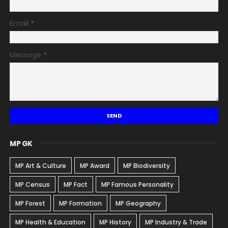
Email
*
Message
*
MP GK
MP Art & Culture
MP Award
MP Biodiversity
MP Census
MP Fact
MP Famous Personality
MP Forest
MP Formation
MP Geography
MP Health & Education
MP History
MP Industry & Trade