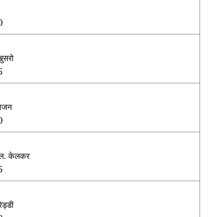
0
 खुसरो
5
गराजन
0
एल. केलकर
5
रेड्डी