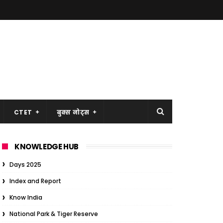
CTET
बुक्स नोट्स
KNOWLEDGE HUB
Days 2025
Index and Report
Know India
National Park & Tiger Reserve