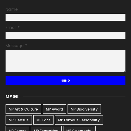
Name
Email
*
Message
*
MP GK
MP Art & Culture
MP Award
MP Biodiversity
MP Census
MP Fact
MP Famous Personality
MP Forest
MP Formation
MP Geography