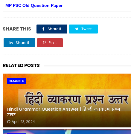
MP PSC Old Question Paper
SHARE THIS
Share it
Tweet
Share it
Pin it
Share it
RELATED POSTS
3MARKER
Hindi Grammar Question Answer | हिन्दी व्याकरण प्रश्न
उत्तर
April 23, 2024