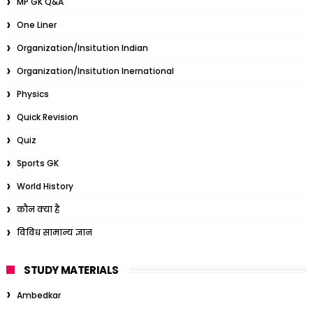
MP GK Q&A
One Liner
Organization/Insitution Indian
Organization/Insitution Inernational
Physics
Quick Revision
Quiz
Sports GK
World History
कौन क्या है
विविध सामान्य ज्ञान
STUDY MATERIALS
Ambedkar