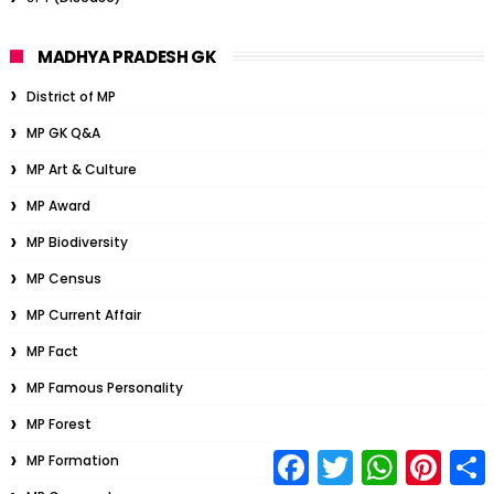
MADHYA PRADESH GK
District of MP
MP GK Q&A
MP Art & Culture
MP Award
MP Biodiversity
MP Census
MP Current Affair
MP Fact
MP Famous Personality
MP Forest
F
T
W
P
S
MP Formation
a
w
h
i