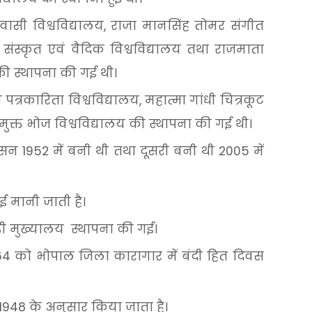
वासी
विश्वविद्यालय,
राजा
मानसिंह
तोमर
संगीत
संस्कृत
एवं
वैदिक
विश्वविद्यालय
तथा
राजमाता
की
स्थापना
की
गई
थी।
य
पत्रकारिता
विश्वविद्यालय,
महात्मा
गांधी
चित्रकूट
मुक्त
भोज
विश्वविद्यालय
की
स्थापना
की
गई
थी।
सन
1952
में
बनी
थी
तथा
दूसरी
बनी
थी
2005
में
ुई
मानी
जाती
है।
ी
मुख्यालय
स्थापना
की
गई।
64
को
भोपाल
जिला
कारागार
में
बंदी
हित
दिवस
1948
के
अनुसार
किया
जाता
है।