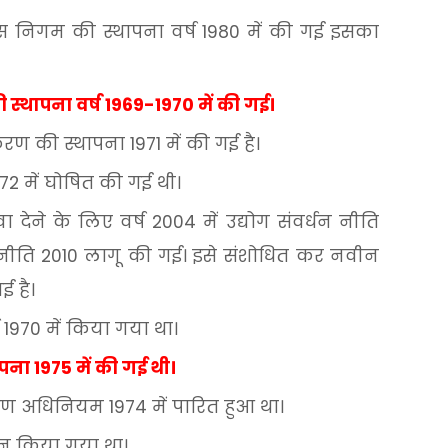
स
निगम
की
स्थापना
वर्ष
1980
में
की
गई
इसका
ी
स्थापना
वर्ष
1969-1970
में
की
गई।
करण
की
स्थापना
1971
में
की
गई
है।
972
में
घोषित
की
गई
थी।
वा
देने
के
लिए
वर्ष
2004
में
उद्योग
संवर्धन
नीति
नीति
2010
लागू
की
गई।
इसे
संशोधित
कर
नवीन
गई
है।
1970
में
किया
गया
था।
ापना
1975
में
की
गई
थी।
्षण
अधिनियम
1974
में
पारित
हुआ
था।
न
किया
गया
था।