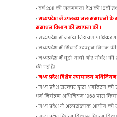
वर्ष
2011
की
जनगणना
देश
की
15
वीं
त
मध्यप्रदेश
में
उपलब्ध
जल
संसाधनों
के
संसाधन
विभाग
की
स्थापना
की
।
मध्यप्रदेश
में
नर्मदा
नियंत्रण
प्राधिकरण
मध्यप्रदेश
में
सिंचाई
उदवहन
निगम
की
मध्यप्रदेश
में
बूढ़ी
गायों
और
गोवंश
की
की
गई
है।
मध्य
प्रदेश
विशेष
न्यायालय
अधिनियम
मध्य
प्रदेश
सरकार
द्वारा
धर्मांतरण
को
धर्म
नियंत्रण
अधिनियम
1968
पास
किय
मध्य
प्रदेश
में
अल्पसंख्यक
आयोग
को
र
मध्य
प्रदेश
फिल्म
विकास
फिल्म
विक