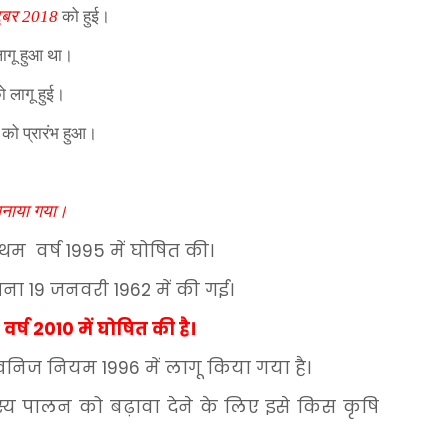
टूबर
2018
को हुई।
 लागू हुआ था।
ो लागू हुई।
0
को प्रारंभ हुआ।
ष मनाया गया।
्रथम
वर्ष
1995
में
घोषित
की।
पना
19
जनवरी
1962
में
की
गई।
वर्ष
2010
में
घोषित
की
है।
खनिज
नियम
1996
में
लागू
किया
गया
है।
स्य
पालन
को
बढ़ावा
देने
के
लिए
इसे
किस
कृषि