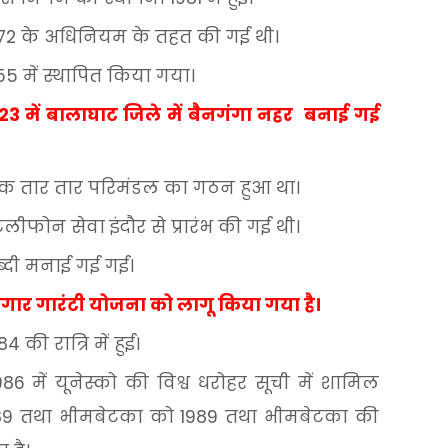
72
के
अधिनियम
के
तहत
की
गई
थी।
55
में
स्थापित
किया
गया।
923
में
बालाघाट
जिले
में
बैन
गंगा
नहर
बनाई
गई
ाक
तार
तार
परिमंडल
का
गठन
हुआ
था।
टेलीफोन
सेवा
इंदौर
से
प्रारंभ
की
गई
थी।
्दी
मनाई
गई
गई।
जगार
गारंटी
योजना
को
लागू
किया
गया
है।
984
की
रात्रि
में
हुई।
986
में
यूनेस्को
की
विश्व
धरोहर
सूची
में
शामिल
89
तथा
भीमबेटका
को
1989
तथा
भीमबेटका
की