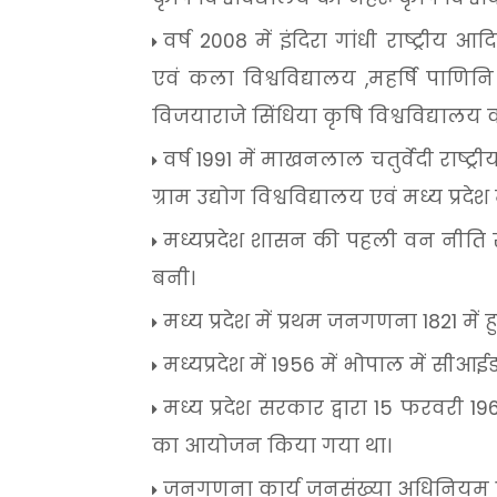
वर्ष
2008
में
इंदिरा
गांधी
राष्ट्रीय
आदि
एवं
कला
विश्वविद्यालय
,
महर्षि
पाणिनि
विजयाराजे
सिंधिया
कृषि
विश्वविद्यालय
वर्ष
1991
में
माखनलाल
चतुर्वेदी
राष्ट्री
ग्राम
उद्योग
विश्वविद्यालय
एवं
मध्य
प्रदेश
मध्यप्रदेश
शासन
की
पहली
वन
नीति
बनी।
मध्य
प्रदेश
में
प्रथम
जनगणना
1821
में
ह
मध्यप्रदेश
में
1956
में
भोपाल
में
सीआईड
मध्य
प्रदेश
सरकार
द्वारा
15
फरवरी
19
का
आयोजन
किया
गया
था।
जनगणना
कार्य
जनसंख्या
अधिनियम