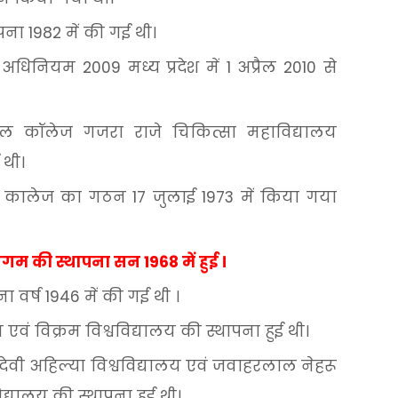
ापना
1982
में
की
गई
थी।
अधिनियम
2009
मध्य
प्रदेश
में
1
अप्रैल
2010
से
कल
कॉलेज
गजरा
राजे
चिकित्सा
महाविद्यालय
थी।
कालेज
का
गठन
17
जुलाई
1973
में
किया
गया
िगम
की
स्थापना
सन
1968
में
हुई
।
ना
वर्ष
1946
में
की
गई
थी
।
य
एवं
विक्रम
विश्वविद्यालय
की
स्थापना
हुई
थी।
देवी
अहिल्या
विश्वविद्यालय
एवं
जवाहरलाल
नेहरू
िद्यालय
की
स्थापना
हुई
थी।