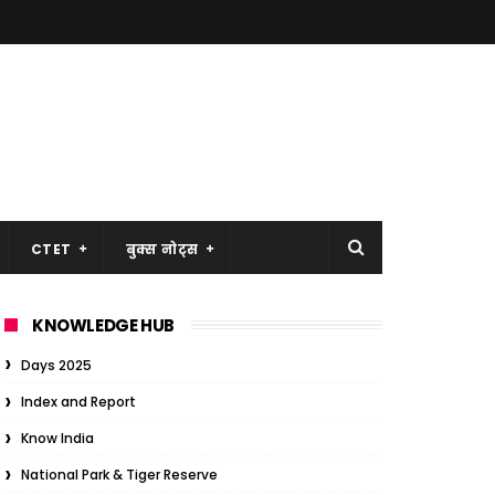
CTET
बुक्स नोट्स
KNOWLEDGE HUB
Days 2025
Index and Report
Know India
National Park & Tiger Reserve