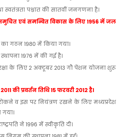
था
स्वतंत्रता
पश्चात
की
सातवीं
जनगणना
है।
समुचित
एवं
समन्वित
विकास
के
लिए
1956
में
जल
का
गठन
1980
में
किया
गया।
स्थापना
1976
में
की
गई
है।
रक्षा
के
लिए
2
अक्टूबर
2013
गौ
पेंशन
योजना
शुरू
2011
की
प्रवर्तन
तिथि
15
फरवरी
2012
है।
रोकने
व
इस
पर
नियंत्रण
रखने
के
लिए
मध्यप्रदेश
ा
गया।
ाष्ट्रपति
ने
1996
में
स्वीकृति
दी।
ास
निगम
की
स्थापना
1981
में
हुई।