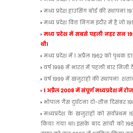
मध्य
प्रदेश
हाउसिंग
बोर्ड
की
स्थापना
19
मध्य
प्रदेश
वित्त
निगम
इंदौर
में
है
जो
19
मध्य
प्रदेश
में
सबसे
पहली
नहर
सन
1
थी।
मध्य
प्रदेश
में
1
अप्रैल
1962
को
पृथक
ड
वर्ष
1998
में
भारत
में
पहली
बार
निजी
वर्ष
1999
में
खजुराहो
की
स्थापना
शताब
1
अप्रैल
2008
में
संपूर्ण
मध्यप्रदेश
में
रो
भोपाल
गैस
दुर्घटना
दो
-
तीन
दिसंबर
1
मध्यप्रदेश
के
खजुराहो
को
सर्वप्रथम
1
किया
गया
था।
इसके
बाद
सांची
को
19