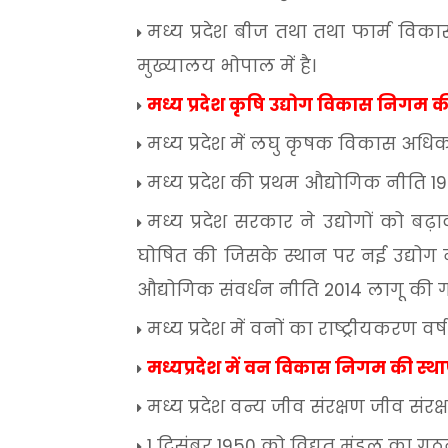
मध्य
प्रदेश
बीज
तथा
तथा
फार्म
विका
मुख्यालय
भोपाल
में
है।
मध्य
प्रदेश
कृषि
उद्योग
विकास
निगम
क
मध्य
प्रदेश
में
लघु
कृषक
विकास
अधि
मध्य
प्रदेश
की
प्रथम
औद्योगिक
नीति
1
मध्य
प्रदेश
सरकार
ने
उद्योगों
को
बढ़ा
घोषित
की
जिसके
स्थान
पर
नई
उद्योग
औद्योगिक
संवर्धन
नीति
2014
लागू
की
मध्य
प्रदेश
में
वनों
का
राष्ट्रीयकरण
वर्ष
मध्यप्रदेश
में
वन
विकास
निगम
की
स्थ
मध्य
प्रदेश
वन्य
जीव
संरक्षण
जीव
संरक
1
दिसंबर
1950
को
विद्युत
मंडल
का
गठ