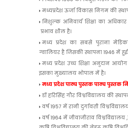
मध्यप्रदेश
ऊर्जा
विकास
निगम
की
स्थ
निशुल्क
अनिवार्य
शिक्षा
का
अधिकार
प्रभाव
शील
है।
मध्य
प्रदेश
का
सबसे
पुराना
मेडि
ग्वालियर
है
जिसकी
स्थापना
1946
में
हुई
मध्य
प्रदेश
उच्च
शिक्षा
अनुदान
आयोग
इसका
मुख्यालय
भोपाल
में
है।
मध्य
प्रदेश
पाठ्य
पुस्तक
पाठ्य
पुस्तक
न
डॉ
हरिसिंह
गौर
विश्वविद्यालय
की
स्थाप
वर्ष
1957
में
रानी
दुर्गावती
विश्वविद्याल
वर्ष
1964
में
जीवाजीराव
विश्वविद्यालय
,
कृषि
विश्वविद्यालय
की
नेहरू
कृषि
विश्वव