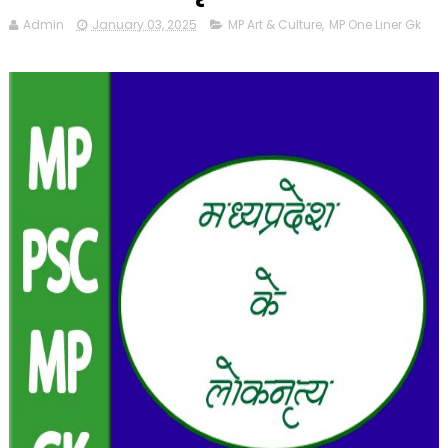
Admin
January 03, 2025
MP Art & Culture
,
MP One Liner Gk