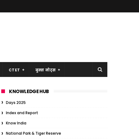
CTET
बुक्स नोट्स
KNOWLEDGE HUB
Days 2025
Index and Report
Know India
National Park & Tiger Reserve