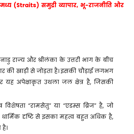
मध्य (
Straits)
समुद्री व्यापार
,
भू-राजनीति और
ु राज्य और श्रीलंका के उत्तरी भाग के बीच
नार की खाड़ी से जोड़ता है। इसकी चौड़ाई लगभग
ह अपेक्षाकृत उथला जल क्षेत्र है
,
जिसकी
ख विशेषता
“
रामसेतु
”
या
“
एडम्स ब्रिज
”
है
,
जो
है। धार्मिक दृष्टि से इसका महत्व बहुत अधिक है
,
है।