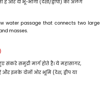
है और दो भू-भागों (देशों/द्वीपों) को अलग
arrow water passage that connects two large
land masses.
)
संकरे समुद्री मार्ग होते हैं। ये महासागर
,
हैं और इनके दोनों ओर भूमि (देश
,
द्वीप या