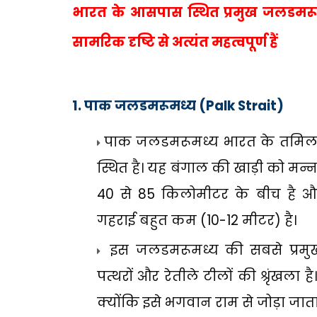
भारत के आसपास स्थित प्रमुख जलडमरू
सामरिक दृष्टि से अत्यंत महत्वपूर्ण हैं
1.
पाक जलडमरूमध्य (
Palk Strait)
पाक जलडमरूमध्य भारत के तमिलनाड
स्थित है। यह बंगाल की खाड़ी को मन्
40
से
85
किलोमीटर के बीच है और य
गहराई बहुत कम (
10-12
मीटर) है।
इस जलडमरूमध्य की सबसे प्रमु
पत्थरों और रेतीले टीलों की श्रृंखला 
क्योंकि इसे भगवान राम से जोड़ा जाता 