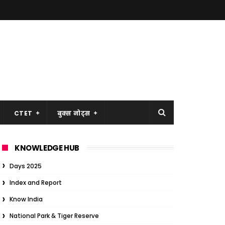
CTET
बुक्स नोट्स
KNOWLEDGE HUB
Days 2025
Index and Report
Know India
National Park & Tiger Reserve