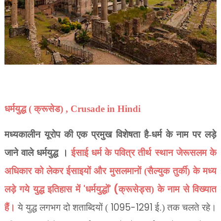
धर्मयुद्ध ( क्रूसेड) , Crusade in Hindi
मध्यकालीन यूरोप की एक प्रमुख विशेषता है-धर्म के नाम पर लड़े
जाने वाले धर्मयुद्ध ।
ईसाई धर्म के पवित्र तीर्थ स्थान जेरूसलम के
अधिकार को लेकर ईसाइयों और मुसलमानों (सैल्युक तुर्की) के मध्य
'
' (
लड़े गये युद्ध इतिहास में
धर्मयुद्धों
क्रूसेड्स) के नाम से विख्यात
1095-1291
हैं।
ये युद्ध लगभग दो शताब्दियों (
ई.) तक चलते रहे।