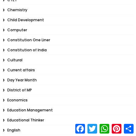
Chemistry
Child Development
Computer
Constitution One Liner
Constitution of India
Cultural
Current affairs
Day Year Month
District of MP
Economics
Education Management
Educational Thinker
F
T
W
P
S
English
a
w
h
i