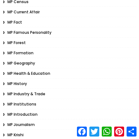
MP Census
MP Current Affair
MP Fact
MP Famous Personality
MP Forest
MP Formation
MP Geography
MP Health & Education
MP History
MP Industry & Trade
MP Institutions
MP Introduction
MP Journalism
F
T
W
P
S
a
w
h
i
MP Krishi