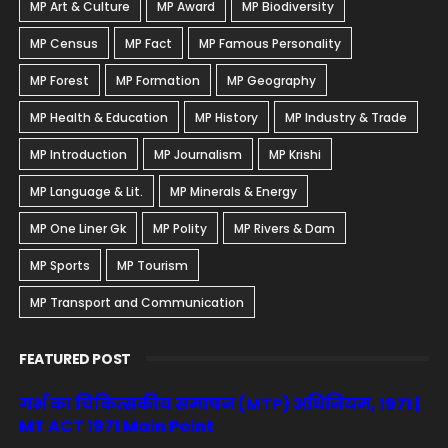
MP Art & Culture
MP Award
MP Biodiversity
MP Census
MP Fact
MP Famous Personality
MP Forest
MP Formation
MP Geography
MP Health & Education
MP History
MP Industry & Trade
MP Introduction
MP Journalism
MP Krishi
MP Language & Lit.
MP Minerals & Energy
MP One Liner Gk
MP Polity
MP Rivers & Dam
MP Sports
MP Tourism
MP Transport and Communication
FEATURED POST
गर्भ का चिकित्सकीय समापन (MTP) अधिनियम, 1971 |
MT ACT 1971 Main Point