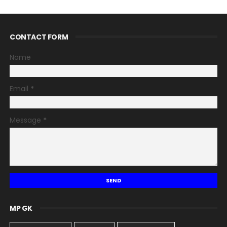
CONTACT FORM
Name
Email
*
Message
*
MP GK