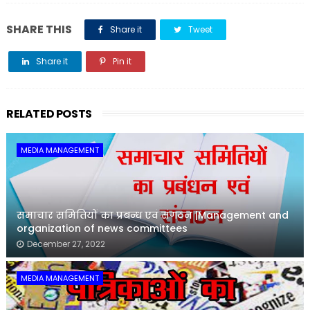
SHARE THIS
Share it
Tweet
Share it
Pin it
Share it
RELATED POSTS
MEDIA MANAGEMENT
समाचार समितियों का प्रबन्ध एवं संगठन |Management and
organization of news committees
December 27, 2022
MEDIA MANAGEMENT