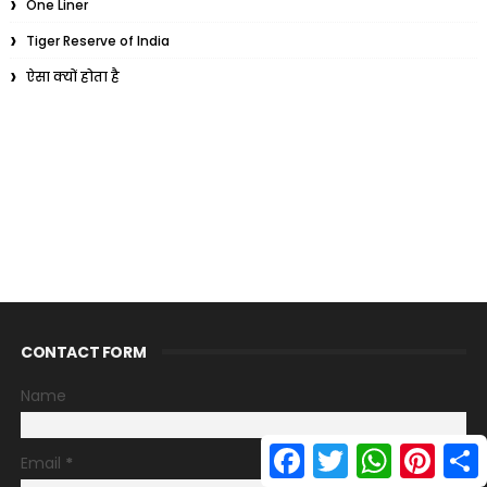
One Liner
Tiger Reserve of India
ऐसा क्यों होता है
CONTACT FORM
Name
F
T
W
P
S
Email
*
a
w
h
i