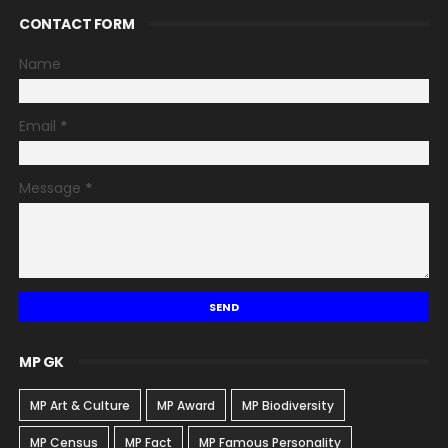
CONTACT FORM
Name
Email
*
Message
*
MP GK
MP Art & Culture
MP Award
MP Biodiversity
MP Census
MP Fact
MP Famous Personality