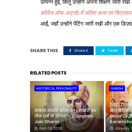
,
उत्पन्न हुई
किंतु उन्होंने अपना शिक्षण जारी रख
कॉलेज ऑफ आर्ट्स) में ललित कला एवं चित्रक
,
आईं
जहाँ उन्होंने पेंटिंग जारी रखी और एक ड
SHARE THIS
Share it
Tweet
RELATED POSTS
HISTORICAL PERSONALITY
GANDHI
शहीद दिवस 
सम्राट संप्रति कौन थे? | संप्रति का
मोहनदास क
जैन धर्म में योगदान |Samprati
Divas 202
Jain Dharm
Karamcha
April 06, 2026
January 3