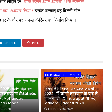
ा और लाहौर के
‘मायो स्कूल ऑफ आर्ट्स’ (अब नेशनल
ला का अध्ययन किया।
इसके पश्चात् वह दिल्ली लौट
िज़ाइनर के तौर पर सफल कॅरियर का निर्माण किया।
Share it
Pin it
Share it
HISTORICAL PERSONALITY
2025 विशेष :
छत्रपति शिवाजी महाराज जयंती
रमचन्द गाँधी Saheed
2024 : शिवाजी महाराज के बारे में
5 : Mohandas
जानकारी | Chhatrapati Shivaji
nd Gandhi
Maharaj Jayanti 2024
0, 2025
February 19, 2024