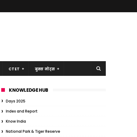
CTET
बुक्स नोट्स
KNOWLEDGE HUB
Days 2025
Index and Report
Know India
National Park & Tiger Reserve