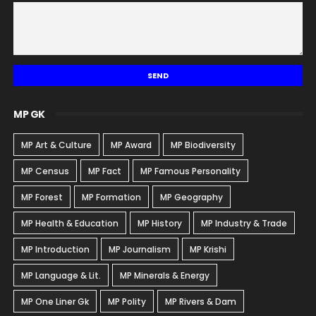
MP GK
MP Art & Culture
MP Award
MP Biodiversity
MP Census
MP Fact
MP Famous Personality
MP Forest
MP Formation
MP Geography
MP Health & Education
MP History
MP Industry & Trade
MP Introduction
MP Journalism
MP Krishi
MP Language & Lit.
MP Minerals & Energy
MP One Liner Gk
MP Polity
MP Rivers & Dam