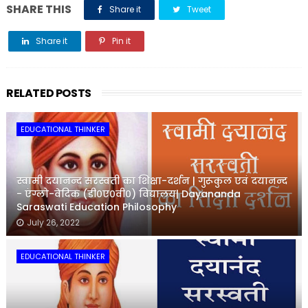
SHARE THIS
Share it
Tweet
Share it
Pin it
Share it
RELATED POSTS
EDUCATIONAL THINKER
स्वामी दयानन्द सरस्वती का शिक्षा-दर्शन | गुरूकुल एवं दयानन्द
- एंग्लो-वेदिक (डी०ए०वी०) विद्यालय| Dayananda
Saraswati Education Philosophy
July 26, 2022
EDUCATIONAL THINKER