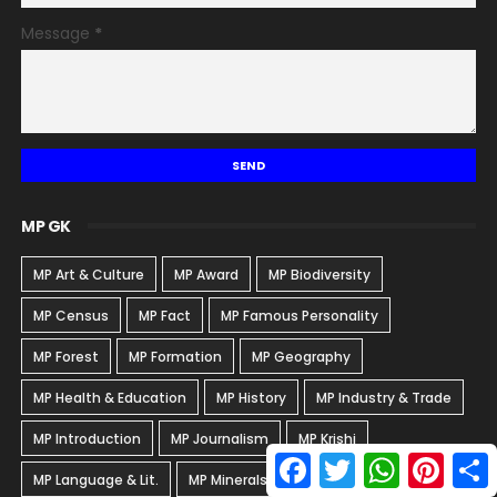
Message
*
MP GK
MP Art & Culture
MP Award
MP Biodiversity
MP Census
MP Fact
MP Famous Personality
MP Forest
MP Formation
MP Geography
MP Health & Education
MP History
MP Industry & Trade
MP Introduction
MP Journalism
MP Krishi
F
T
W
P
S
a
w
h
i
MP Language & Lit.
MP Minerals & Energy