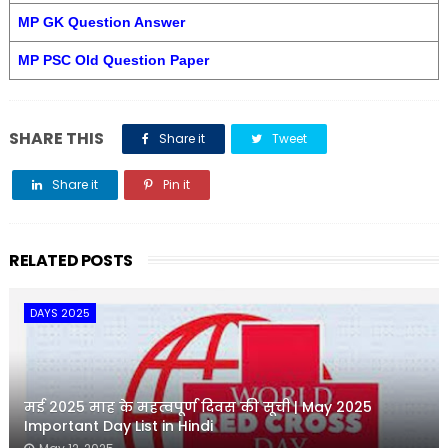
MP GK Question Answer
MP PSC Old Question Paper
SHARE THIS
Share it
Tweet
Share it
Pin it
Share it
RELATED POSTS
DAYS 2025
मई 2025 माह के महत्वपूर्ण दिवस की सूची | May 2025
Important Day List in Hindi