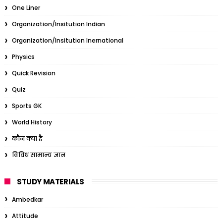
One Liner
Organization/Insitution Indian
Organization/Insitution Inernational
Physics
Quick Revision
Quiz
Sports GK
World History
कौन क्या है
विविध सामान्य ज्ञान
STUDY MATERIALS
Ambedkar
Attitude