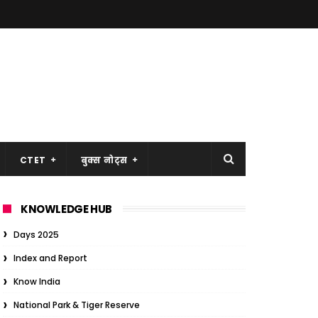
CTET
बुक्स नोट्स
KNOWLEDGE HUB
Days 2025
Index and Report
Know India
National Park & Tiger Reserve