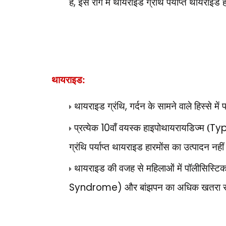
है
,
इस रोग में थायराइड ग्रंथि पर्याप्त थायराइड ह
थायराइड:
थायराइड ग्रंथि
,
गर्दन के सामने वाले हिस्से में
प्रत्येक
10
वाँ वयस्क हाइपोथायरायडिज्म (
Typ
ग्रंथि पर्याप्त थायराइड हारमोंस का उत्पादन नही
थायराइड की वजह से महिलाओं में पॉलीसिस्टिक
Syndrome)
और बांझपन का अधिक खतरा र