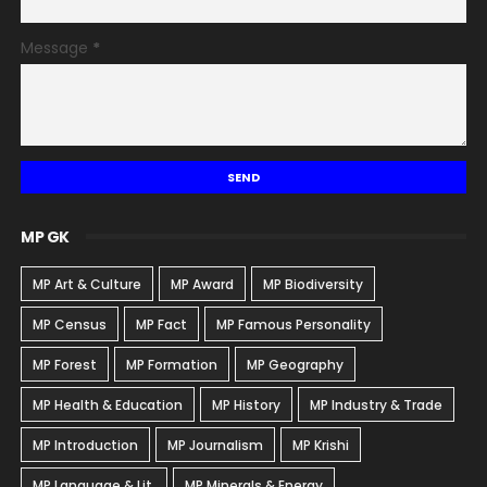
Message
*
MP GK
MP Art & Culture
MP Award
MP Biodiversity
MP Census
MP Fact
MP Famous Personality
MP Forest
MP Formation
MP Geography
MP Health & Education
MP History
MP Industry & Trade
MP Introduction
MP Journalism
MP Krishi
MP Language & Lit.
MP Minerals & Energy