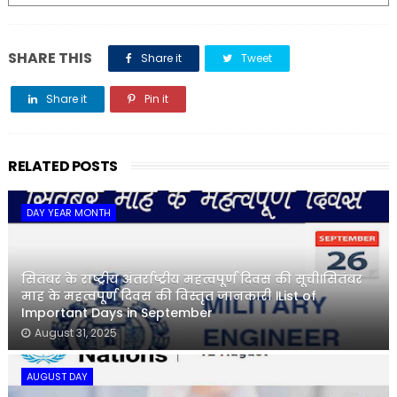
SHARE THIS
Share it
Tweet
Share it
Pin it
Share it
RELATED POSTS
DAY YEAR MONTH
सितंबर के राष्ट्रीय अंतर्राष्ट्रीय महत्वपूर्ण दिवस की सूची।सितंबर
माह के महत्वपूर्ण दिवस की विस्तृत जानकारी ।List of
Important Days in September
August 31, 2025
AUGUST DAY