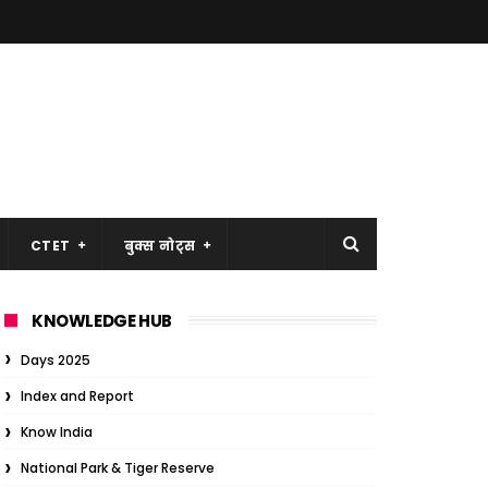
CTET
बुक्स नोट्स
KNOWLEDGE HUB
Days 2025
Index and Report
Know India
National Park & Tiger Reserve